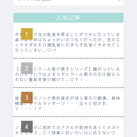
人気記事
不意打ちで兄の乳首を弄ることがクセになっている
弟♡はじめはちょっかいのつもりだったが、兄のエ
ッチすぎるモロ感乳首にたまらず乳首イキさせてく
なってしまい…♡!?
【大人気♡クール受け男子シリーズ】嫌がっている
のにセクハラは止まらずにクール男子たちは耐えら
れない羞恥を受け続けて…♡？！
彼女持ちのノンケ美形彼氏が淫ら落ち♡痴漢、身体
検査、オイルマッサージ・・・次々と犯され
て・・・！？
ノンケなのに初めてのアナルが気持ち良くてメスイ
キしちゃう…♡！快楽に抗いたいのに抗えない♡