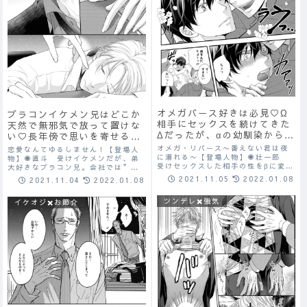
オメガバース好きは必見♡Ω
ブラコンイケメン兄はどこか
相手にセックスを続けてきた
天然で無邪気で放って置けな
Δだったが、αの幼馴染からセ
い♡長年傍で思いを寄せるバ
ックスの依頼がきて相手をす
リタチ眼鏡の親友の純愛スト
オメガ・リバース〜番えない君は夜
恋愛なんてゆるしません！【登場人
ることに…♡初めての抱かれ
ーリー♡
に溺れる〜【登場人物】◉壮一郎
物】◉直斗 受けイケメンだが、弟
受けセックスした相手の性をβに変え
る側に最初は困惑する
大好きなブラコン兄。会社では”残
ることができる「Δ」を持つ。困って
念君”とあだ名が。いつも親友の藤
が…？！
2021.11.05
2022.01.08
2021.11.04
2022.01.08
いるΩを救うため、依頼主とセックス
堂に惚気話を聞いてもらっている。
を続ける。新に出会うまでは、常に
世話焼き。素直な性格。◉藤堂 攻
ツンデレ✖️強気
抱く側だった。◉新 攻めαの性を持
イケオジ✖️お節介
めバリタチ。ゲイ。モテる。大学時
つ。壮一...
代に男と抱き合っ...