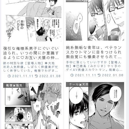
純朴無垢な青年は、ベテラン
強引な俺様系男子にぐいぐい
スカウトマンに目をつけられ
迫られ、いつの間にか意識す
無自覚にも懐柔させられてい
るように♡お互い犬猿の仲だ
く♡迫り来る執着心と独占欲
と思いきやえっちなハプニン
手中に落としていいですか【登場人
彼の特別な彼【登場人物】◉大地
を回避する手段はもはやな
物】◉巳鹿島（みかじま）やり手の
グも重なり2人の距離が急接
攻め人気俳優。しばらく俳優業が忙
ゲイAV男優スカウトマン。執着心と
く…？！♡
しく休学していた。俺様でわがまま
近する♡
独占欲がすごい。テクニックがすご
で子供っぽいところもあるが、仕事
2021.11.11
2022.01.08
2021.11.11
2022.01.08
いと噂がありセックスが上手い。ノ
は一人前で完璧にこなす。なんでも
ンケであっても関係なしに手中に落
直球で男らしい一面もあり。家庭環
クール✖️天然
としてしまうほど。自分のことは隠
俺様✖️強気
境が複雑。◉達也 受け生徒会長。
し込むタイプ。...
学業は優秀で教師...