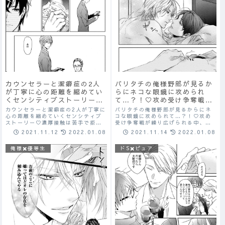
バリタチの俺様野郎が見るか
カウンセラーと潔癖症の2人
らにネコな眼鏡に攻められ
が丁寧に心の距離を縮めてい
て…？！♡攻め受け争奪戦が
くセンシティブストーリー♡
繰り広げられる中、強気受け
濃厚接触は苦手で拒みたいは
バリタチの俺様野郎が見るからにネ
カウンセラーと潔癖症の2人が丁寧に
が従順に調教されていく♡
ずなのに心は受け入れてしま
コな眼鏡に攻められて…？！♡攻め
心の距離を縮めていくセンシティブ
受け争奪戦が繰り広げられる中、強
ストーリー♡濃厚接触は苦手で拒み
っていて…？！♡
気受けが従順に調教されていく♡
たいはずなのに心は受け入れてしま
2021.11.14
2022.01.08
2021.11.12
2022.01.08
っていて…？！♡
ドS✖️ピュア
俺様✖️優等生