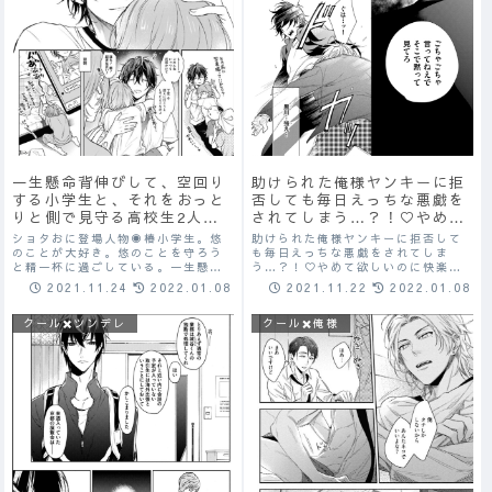
助けられた俺様ヤンキーに拒
一生懸命背伸びして、空回り
否しても毎日えっちな悪戯を
する小学生と、それをおっと
されてしまう…？！♡やめて
りと側で見守る高校生2人の
欲しいのに快楽まで否定する
あまあまショタコンストーリ
助けられた俺様ヤンキーに拒否して
ショタおに登場人物◉椿小学生。悠
ことが出来なくなってき
ー♡
も毎日えっちな悪戯をされてしま
のことが大好き。悠のことを守ろう
う…？！♡やめて欲しいのに快楽ま
と精一杯に過ごしている。一生懸命
て…？♡
で否定することが出来なくなってき
に背伸びして空回りしている。◉悠
2021.11.22
2022.01.08
2021.11.24
2022.01.08
て…？♡強気受けが好きな人は必見
椿の幼馴染の高校生。面倒見がい
です♡
い。優しいお兄ちゃん。おっとりと
クール✖️俺様
クール✖️ツンデレ
した雰囲気。「おれが責任とって悠
兄を幸せにするんだ...