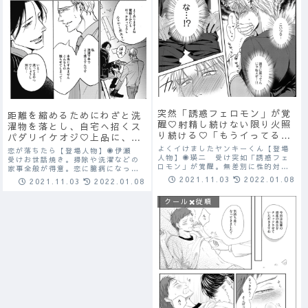
突然「誘惑フェロモン」が覚
距離を縮めるためにわざと洗
醒♡射精し続けない限り火照
濯物を落とし、自宅へ招くス
り続ける♡「もうイってるか
パダリイケオジ♡上品に、誠
ら！イってるのにぃ！またイ
実に、愛情もたっぷりに、包
よくイけましたヤンキーくん【登場
恋が落ちたら【登場人物】◉伊瀬
く…っ！」
人物】◉瑛二 受け突如「誘惑フェ
み込む♡
受けお世話焼き。掃除や洗濯などの
ロモン」が覚醒。無差別に性的対象
家事全般が得意。恋に臆病になって
として狙われ続け、痴漢は日常茶飯
いる。◉菱本 攻めノンケ。離婚し
2021.11.03
2022.01.08
2021.11.03
2022.01.08
事。射精するまで身体が火照り続け
たばかりで家事全般が苦手。優しく
るため我慢すればするほどフェロモ
穏やか、仕事できる、かっこいいで
クール✖️従順
ンは増大していく。◉時雨 攻め瑛
完璧。以前から伊瀬のことが気にな
二の射精管理に名...
っている。おじさ...