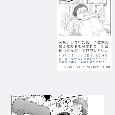
片想いしていた相手に変態実
験の被験者を頼まれて…♡羞
恥心たっぷりで拒否したいの
に我慢せざるを得ない状況に
やさしくさぐって【登場人物】◉冬
♡「身体の隅々まで調べます
森 真 受け常にお腹を空かせてい
る貧乏大学生。食欲を満たすためな
から」
ら手段を選べないほど余裕がない。
2021.11.01
2022.01.08
素直で従順な性格。美味しいもの大
好き。◉宮 明久 攻め中性的イケ
メン、美形。美しい。研究者。男性
の性感帯を探る実...