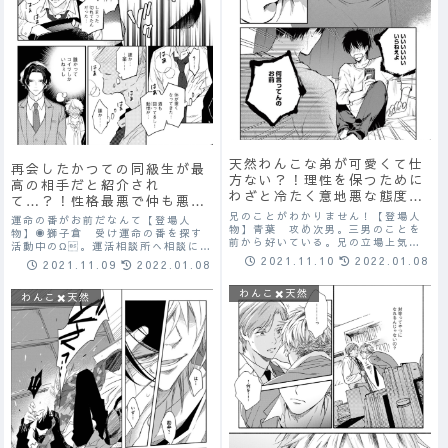
天然わんこな弟が可愛くて仕
再会したかつての同級生が最
方ない？！理性を保つために
高の相手だと紹介され
わざと冷たく意地悪な態度を
て…？！性格最悪で仲も悪い
取るが、2人きりの生活で我
のに身体の相性だけは良くて
兄のことがわかりません！【登場人
運命の番がお前だなんて【登場人
慢の限界♡夜な夜な手を出し
物】青葉 攻め次男。三男のことを
抗えない…♡
物】◉獅子倉 受け運命の番を探す
前から好いている。兄の立場上気持
てしまう…♡
活動中のΩ。運活相談所へ相談に行
ちを抑え、バレないために意地悪を
く。突然ヒートを迎えるが、抑制剤
2021.11.10
2022.01.08
2021.11.09
2022.01.08
言ったりしたりとこじれている。大
を忘れてしまう。◉虎谷 攻め学生
地 受け三男。天然わんこ系。物凄
時代に獅子倉から馬鹿にされたこと
わんこ✖️天然
く面倒見がよくて優しい長男のこと
わんこ✖️天然
があり、執着を燃やす。【あらす
が大好き。次男は...
じ】運命の番を探す...