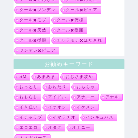
クール✖️ツンデレ
クール✖️ピュア
クール✖️モブ
クール✖️俺様
クール✖️天然
クール✖️従順
クール✖️従順
チャラモテ✖️ほだされ
ツンデレ✖️ピュア
お勧めキーワード
SM
あまあま
おじさま攻め
おっとり
おねだり
おもちゃ
おもらし
アイドル
アナニー
アナル
イき狂い
イケオジ
イケメン
イチャラブ
イマラチオ
インキュバス
エロエロ
オタク
オナニー
オメガバース