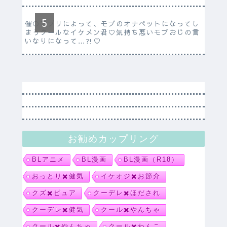
催○アプリによって、モブのオナペットになってし
まうクールなイケメン君♡気持ち悪いモブおじの言
いなりになって…⁈♡
お勧めカップリング
BLアニメ
BL漫画
BL漫画（R18）
おっとり✖️健気
イケオジ✖️お節介
クズ✖️ピュア
クーデレ✖️ほだされ
クーデレ✖️健気
クール✖️やんちゃ
クール✖️やんちゃ
クール✖️わんこ