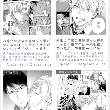
先生の色気に興味津々な健気
お節介な後輩は色気ダダ漏れ
わんこ♡在学中は一線を置い
な先輩を独占したくて仕方が
ていたが、卒業後一気に急接
ない♡天然ドジっ子先輩を愛
近する2人♡セックスの指南
情たっぷりに飼い慣らす♡
先生と、それから【登場人物】◉咲
年下彼氏の恋愛管理壁登場人物◉
を請うが…？！
翔 攻め高校生。末っ子で子供っぽ
理 受け研究に追われる日々。生活
いが意外とお世話焼きなところも。
力ゼロ。泉の先輩。放って置けない
同性に興味がある。健気。わんこ。
抜けているタイプ。儚げで美人。◉
2021.11.08
2022.01.08
2021.11.07
2022.01.08
◉佐和田令 受け高校の人気教師。女
泉 攻め自他ともに認める理の飼い
子からいつも騒がれている。実はゲ
主。お世話焼きで独占欲強め。先輩
健気✖️ツンデレ
イ。素直じゃない（身体は素直で
ドS✖️天然
の理が好きで、自分の欲情を抑える
す）。意外と子供...
ために距離を置くな...